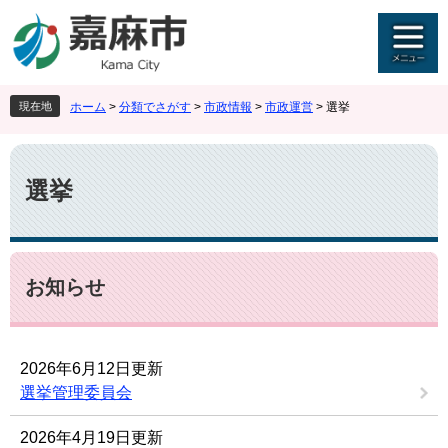
ペ
メ
ー
ニ
ジ
ュ
の
ー
先
を
現在地
ホーム
>
分類でさがす
>
市政情報
>
市政運営
>
選挙
頭
飛
で
ば
本
す
し
文
。
て
選挙
本
文
へ
お知らせ
2026年6月12日更新
選挙管理委員会
2026年4月19日更新