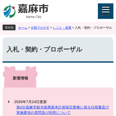
ペ
メ
ー
ニ
ジ
ュ
の
ー
先
を
現在地
ホーム
>
分類でさがす
>
しごと・産業
>
入札・契約・プロポーザル
頭
飛
で
ば
本
す
し
文
。
て
入札・契約・プロポーザル
本
文
へ
新着情報
2026年7月24日更新
第4次嘉麻市観光振興基本計画策定業務に係る仕様書及び
実施要領の質問及び回答について