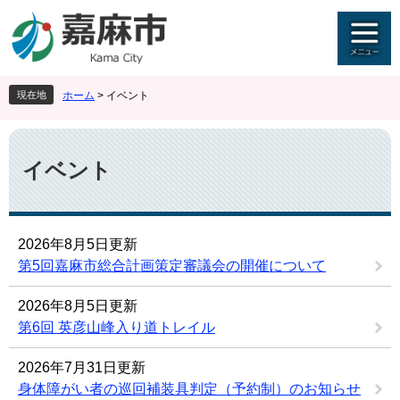
ペ
メ
ー
ニ
ジ
ュ
の
ー
先
を
現在地
ホーム
>
イベント
頭
飛
で
ば
本
す
し
文
。
て
イベント
本
文
へ
2026年8月5日更新
第5回嘉麻市総合計画策定審議会の開催について
2026年8月5日更新
第6回 英彦山峰入り道トレイル
2026年7月31日更新
身体障がい者の巡回補装具判定（予約制）のお知らせ