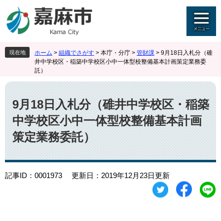
ペ
メ
ー
ニ
ジ
ュ
の
ー
先
を
現在地
ホーム
>
組織でさがす
>
本庁・分庁
>
管財課
>
9月18日入札分（碓
頭
飛
井中学校区・稲築中学校区小中一体型校整備基本計画策定業務委
で
ば
託）
す
し
本
。
て
文
本
9月18日入札分（碓井中学校区・稲築
文
中学校区小中一体型校整備基本計画
へ
策定業務委託）
記事ID：0001973
更新日：2019年12月23日更新