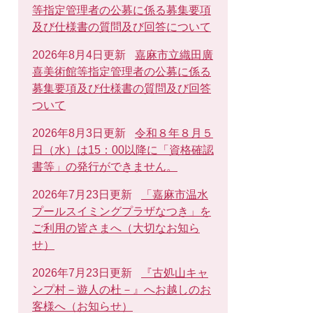
等指定管理者の公募に係る募集要項
及び仕様書の質問及び回答について
2026年8月4日更新
嘉麻市立織田廣
喜美術館等指定管理者の公募に係る
募集要項及び仕様書の質問及び回答
ついて
2026年8月3日更新
令和８年８月５
日（水）は15：00以降に「資格確認
書等」の発行ができません。
2026年7月23日更新
「嘉麻市温水
プールスイミングプラザなつき」を
ご利用の皆さまへ（大切なお知ら
せ）
2026年7月23日更新
『古処山キャ
ンプ村－遊人の杜－』へお越しのお
客様へ（お知らせ）