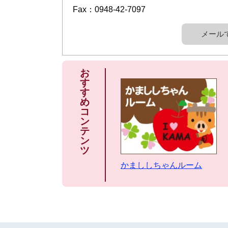
Fax：0948-42-7097
メール
お
す
す
め
コ
ン
テ
ン
ツ
かまししちゃんルーム