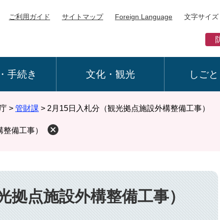
ご利用ガイド
サイトマップ
Foreign Language
文字サイズ
・手続き
文化・観光
しごと
庁
>
管財課
>
2月15日入札分（観光拠点施設外構整備工事）
構整備工事）
観光拠点施設外構整備工事）