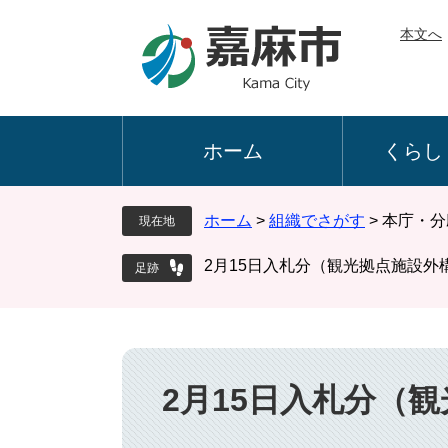
ペ
メ
本文へ
ー
ニ
ジ
ュ
の
ー
先
を
頭
飛
ホーム
くらし
で
ば
す
し
。
て
ホーム
>
組織でさがす
>
本庁・分
現在地
本
文
2月15日入札分（観光拠点施設外
へ
本
文
2月15日入札分（