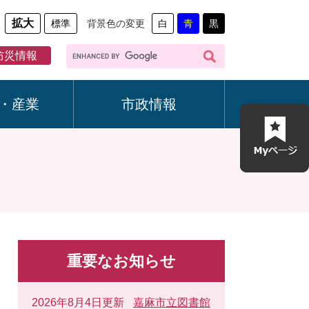
拡大
標準
背景色の変更
白
青
黒
G
防災情報
o
o
g
・産業
市政情報
l
e
カ
ス
タ
ム
検
索
重要なお知らせ
2026年8月4日更新
嘉麻市立図書館