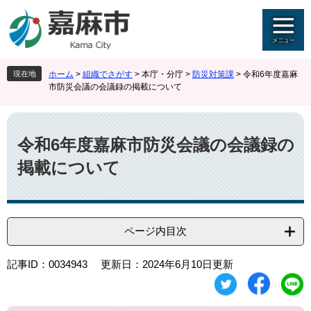
ペ
メ
ー
ニ
ジ
ュ
の
ー
先
を
現在地
ホーム
>
組織でさがす
>
本庁・分庁
>
防災対策課
>
令和6年度嘉麻
頭
飛
市防災会議の会議録の掲載について
で
ば
す
し
本
。
て
文
本
令和6年度嘉麻市防災会議の会議録の
文
掲載について
へ
ページ内目次
記事ID：0034943
更新日：2024年6月10日更新