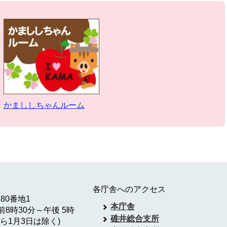
かまししちゃんルーム
各庁舎へのアクセス
180番地1
本庁舎
8時30分～午後 5時
碓井総合支所
ら1月3日は除く)