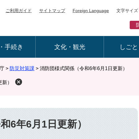
ご利用ガイド
サイトマップ
Foreign Language
文字サイズ
・手続き
文化・観光
しごと
庁
>
防災対策課
>
消防団様式関係（令和6年6月1日更新）
更新）
和6年6月1日更新）