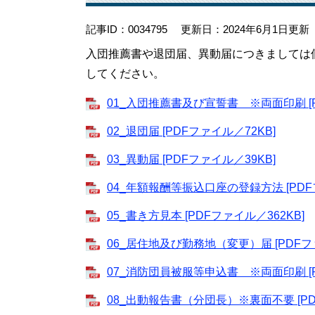
記事ID：0034795
更新日：2024年6月1日更新
入団推薦書や退団届、異動届につきましては
してください。
01_入団推薦書及び宣誓書 ※両面印刷 [P
02_退団届 [PDFファイル／72KB]
03_異動届 [PDFファイル／39KB]
04_年額報酬等振込口座の登録方法 [PDF
05_書き方見本 [PDFファイル／362KB]
06_居住地及び勤務地（変更）届 [PDFフ
07_消防団員被服等申込書 ※両面印刷 [P
08_出動報告書（分団長）※裏面不要 [PD