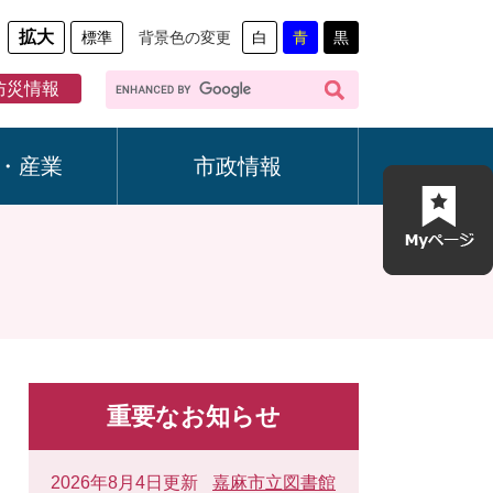
拡大
標準
背景色の変更
白
青
黒
G
防災情報
o
o
g
・産業
市政情報
l
e
カ
ス
タ
ム
検
索
重要なお知らせ
2026年8月4日更新
嘉麻市立図書館