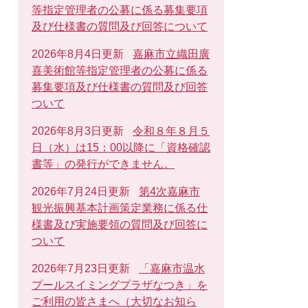
等指定管理者の公募に係る募集要項
及び仕様書の質問及び回答について
2026年8月4日更新
嘉麻市立織田廣
喜美術館等指定管理者の公募に係る
募集要項及び仕様書の質問及び回答
ついて
2026年8月3日更新
令和８年８月５
日（水）は15：00以降に「資格確認
書等」の発行ができません。
2026年7月24日更新
第4次嘉麻市
観光振興基本計画策定業務に係る仕
様書及び実施要領の質問及び回答に
ついて
2026年7月23日更新
「嘉麻市温水
プールスイミングプラザなつき」を
ご利用の皆さまへ（大切なお知ら