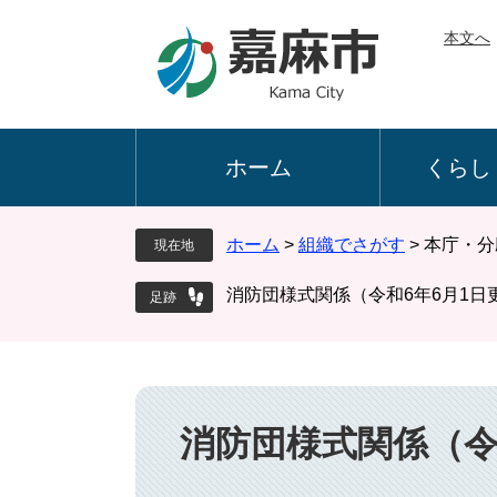
ペ
メ
本文へ
ー
ニ
ジ
ュ
の
ー
先
を
頭
飛
ホーム
くらし
で
ば
す
し
。
て
ホーム
>
組織でさがす
>
本庁・分
現在地
本
文
消防団様式関係（令和6年6月1日
へ
本
文
消防団様式関係（令