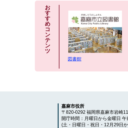
お
す
す
め
コ
ン
テ
ン
ツ
図書館
嘉麻市役所
〒820-0292 福岡県嘉麻市岩崎1
開庁時間：月曜日から金曜日 午前
(土・日曜日・祝日・12月29日か