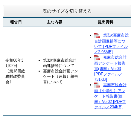
表のサイズを切り替える
報告日
主な内容
提出資料
第3次嘉麻市総
合計画進捗等につ
いて [PDFファイル
／2.95MB]
嘉麻市総合計
令和08年3
​​第3次嘉麻市総合計
画アンケート報告
月02日
画進捗等について
書(速報）Ver03
〔第18回総
嘉麻市総合計画アン
[PDFファイル／
務財政委員
ケート（速報）報告
731KB]
会〕
書について
嘉麻市総合計
画【中学生】アン
ケート報告書(速
報）Ver02 [PDFフ
ァイル／234KB]