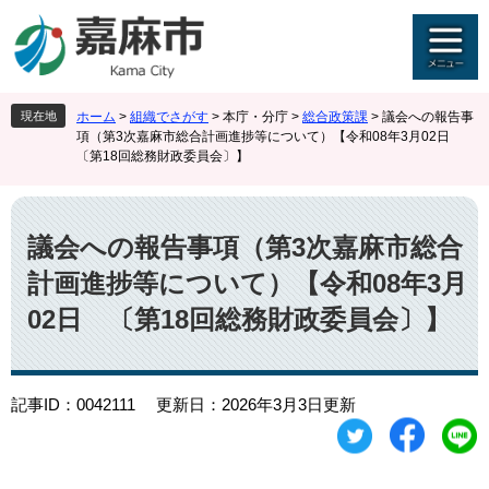
ペ
メ
ー
ニ
ジ
ュ
の
ー
先
を
現在地
ホーム
>
組織でさがす
>
本庁・分庁
>
総合政策課
>
議会への報告事
頭
飛
項（第3次嘉麻市総合計画進捗等について）【令和08年3月02日
で
ば
〔第18回総務財政委員会〕】
す
し
。
て
本
本
文
文
議会への報告事項（第3次嘉麻市総合
へ
計画進捗等について）【令和08年3月
02日 〔第18回総務財政委員会〕】
記事ID：0042111
更新日：2026年3月3日更新