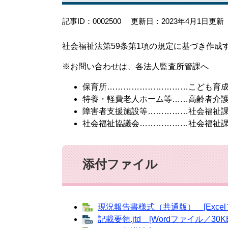
記事ID：0002500
更新日：2023年4月1日更新
社会福祉法第59条第1項の規定に基づき作成
※お問い合わせは、各法人監査所管課へ
保育所…………………………こども育成課（
特養・軽費老人ホーム等……高齢者介護課（
障害者支援施設等……………社会福祉課（4
社会福祉協議会………………社会福祉課（4
添付ファイル
現況報告書様式（共通版） [Excel
記載要領.jtd [Wordファイル／30KB