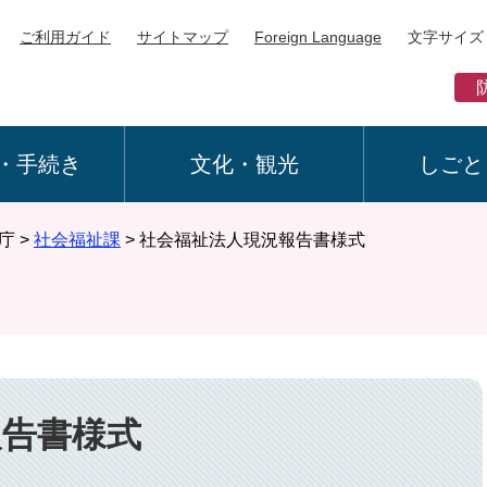
ご利用ガイド
サイトマップ
Foreign Language
文字サイズ
・手続き
文化・観光
しごと
庁
>
社会福祉課
>
社会福祉法人現況報告書様式
報告書様式