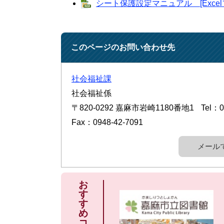
シート保護設定マニュアル [Excel
このページのお問い合わせ先
社会福祉課
社会福祉係
〒820-0292
嘉麻市岩崎1180番地1
Tel：0
Fax：0948-42-7091
メール
お
す
す
め
コ