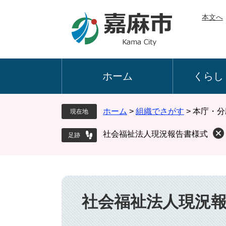
ペ
メ
本文へ
ー
ニ
ジ
ュ
の
ー
先
を
頭
飛
ホーム
くらし
で
ば
す
し
。
て
ホーム
>
組織でさがす
>
本庁・分
現在地
本
文
社会福祉法人現況報告書様式
へ
本
文
社会福祉法人現況