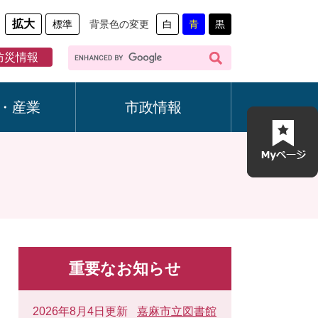
拡大
標準
背景色の変更
白
青
黒
G
防災情報
o
o
g
・産業
市政情報
l
e
カ
ス
タ
ム
検
索
重要なお知らせ
2026年8月4日更新
嘉麻市立図書館