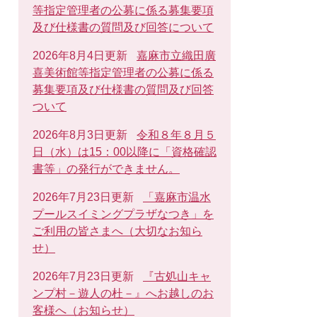
等指定管理者の公募に係る募集要項
及び仕様書の質問及び回答について
2026年8月4日更新
嘉麻市立織田廣
喜美術館等指定管理者の公募に係る
募集要項及び仕様書の質問及び回答
ついて
2026年8月3日更新
令和８年８月５
日（水）は15：00以降に「資格確認
書等」の発行ができません。
2026年7月23日更新
「嘉麻市温水
プールスイミングプラザなつき」を
ご利用の皆さまへ（大切なお知ら
せ）
2026年7月23日更新
『古処山キャ
ンプ村－遊人の杜－』へお越しのお
客様へ（お知らせ）