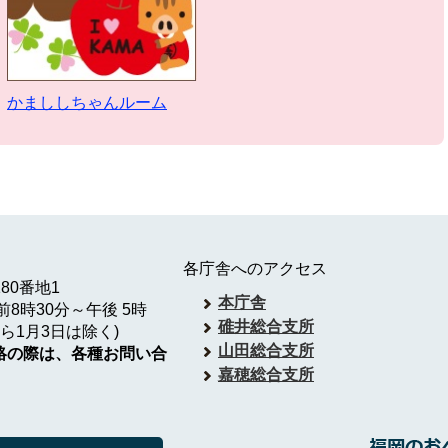
かまししちゃんルーム
各庁舎へのアクセス
180番地1
本庁舎
8時30分～午後 5時
碓井総合支所
ら1月3日は除く)
山田総合支所
絡の際は、各種お問い合
嘉穂総合支所