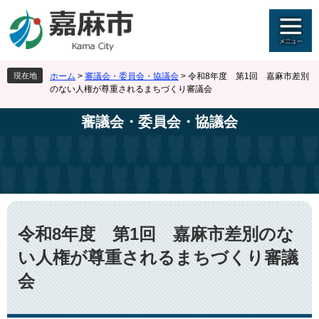
ペ
メ
ー
ニ
ジ
ュ
の
ー
先
を
現在地
ホーム
>
審議会・委員会・協議会
>
令和8年度 第1回 嘉麻市差別
頭
飛
のない人権が尊重されるまちづくり審議会
で
ば
す
し
審議会・委員会・協議会
。
て
本
文
へ
本
文
令和8年度 第1回 嘉麻市差別のな
い人権が尊重されるまちづくり審議
会