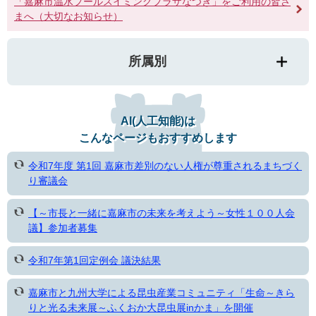
「嘉麻市温水プールスイミングプラザなつき」をご利用の皆さ
まへ（大切なお知らせ）
所属別
AI(人工知能)は
こんなページもおすすめします
令和7年度 第1回 嘉麻市差別のない人権が尊重されるまちづく
り審議会
【～市長と一緒に嘉麻市の未来を考えよう～女性１００人会
議】参加者募集
令和7年第1回定例会 議決結果
嘉麻市と九州大学による昆虫産業コミュニティ「生命～きら
りと光る未来展～ふくおか大昆虫展inかま」を開催