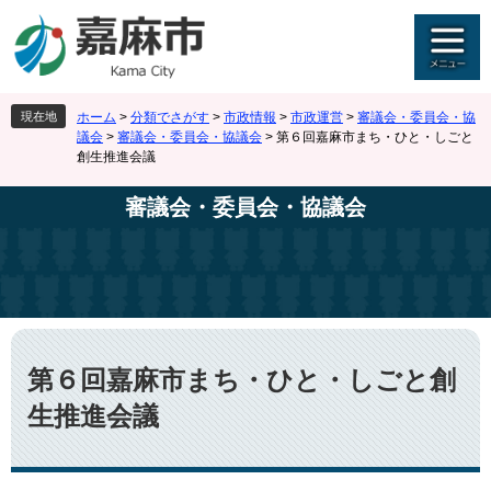
ペ
メ
ー
ニ
ジ
ュ
の
ー
先
を
現在地
ホーム
>
分類でさがす
>
市政情報
>
市政運営
>
審議会・委員会・協
頭
飛
議会
>
審議会・委員会・協議会
>
第６回嘉麻市まち・ひと・しごと
で
ば
創生推進会議
す
し
。
て
審議会・委員会・協議会
本
文
へ
本
文
第６回嘉麻市まち・ひと・しごと創
生推進会議