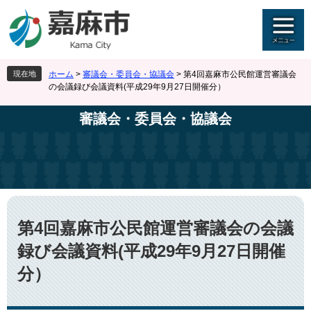
ペ
メ
ー
ニ
ジ
ュ
の
ー
先
を
現在地
ホーム
>
審議会・委員会・協議会
>
第4回嘉麻市公民館運営審議会
頭
飛
の会議録び会議資料(平成29年9月27日開催分）
で
ば
す
し
審議会・委員会・協議会
。
て
本
文
へ
本
文
第4回嘉麻市公民館運営審議会の会議
録び会議資料(平成29年9月27日開催
分）