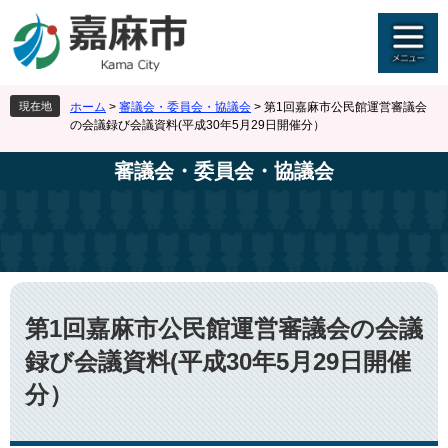
ペ
メ
ー
ニ
ジ
ュ
の
ー
先
を
現在地
ホーム
>
審議会・委員会・協議会
>
第1回嘉麻市公民館運営審議会
頭
飛
の会議録び会議資料(平成30年5月29日開催分）
で
ば
す
し
審議会・委員会・協議会
。
て
本
文
へ
本
文
第1回嘉麻市公民館運営審議会の会議
録び会議資料(平成30年5月29日開催
分）