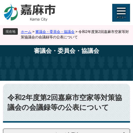
ペ
メ
ー
ニ
ジ
ュ
の
ー
先
を
現在地
ホーム
>
審議会・委員会・協議会
>
令和2年度第2回嘉麻市空家等対
頭
飛
策協議会の会議録等の公表について
で
ば
す
し
審議会・委員会・協議会
。
て
本
文
へ
本
文
令和2年度第2回嘉麻市空家等対策協
議会の会議録等の公表について