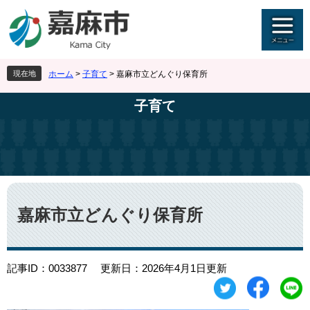
ペ
メ
ー
ニ
ジ
ュ
の
ー
先
を
現在地
ホーム
>
子育て
>
嘉麻市立どんぐり保育所
頭
飛
で
ば
子育て
す
し
。
て
本
文
へ
本
文
嘉麻市立どんぐり保育所
記事ID：0033877
更新日：2026年4月1日更新