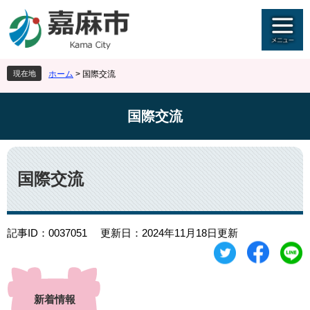
ペ
メ
ー
ニ
ジ
ュ
の
ー
先
を
現在地
ホーム
>
国際交流
頭
飛
で
ば
す
し
国際交流
。
て
本
文
本
へ
文
国際交流
記事ID：0037051
更新日：2024年11月18日更新
新着情報