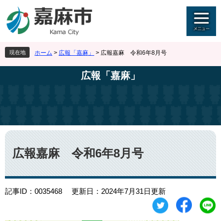
ペ
メ
ー
ニ
ジ
ュ
の
ー
先
を
現在地
ホーム
>
広報「嘉麻」
>
広報嘉麻 令和6年8月号
頭
飛
で
ば
広報「嘉麻」
す
し
。
て
本
文
へ
本
文
広報嘉麻 令和6年8月号
記事ID：0035468
更新日：2024年7月31日更新