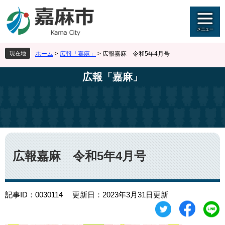
ペ
メ
ー
ニ
ジ
ュ
の
ー
先
を
現在地
ホーム
>
広報「嘉麻」
>
広報嘉麻 令和5年4月号
頭
飛
で
ば
広報「嘉麻」
す
し
。
て
本
文
へ
本
文
広報嘉麻 令和5年4月号
記事ID：0030114
更新日：2023年3月31日更新