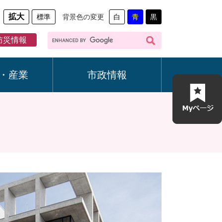
拡大
標準
背景色の変更
白
青
黒
G
防災情報
o
o
g
・産業
市政情報
l
e
カ
ス
タ
ム
検
索