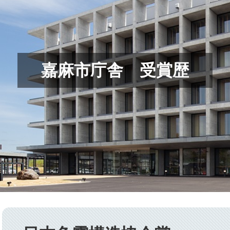
嘉麻市庁舎 受賞歴
本
文