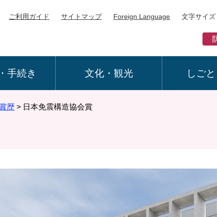
ご利用ガイド
サイトマップ
Foreign Language
文字サイズ
・手続き
文化・観光
しごと
賞歴
>
日本免震構造協会賞