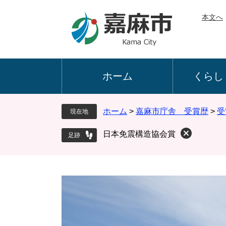
ペ
メ
本文へ
ー
ニ
ジ
ュ
の
ー
先
を
頭
飛
ホーム
くらし
で
ば
す
し
。
て
ホーム
>
嘉麻市庁舎 受賞歴
>
受
現在地
本
文
日本免震構造協会賞
へ