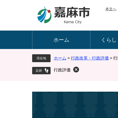
ペ
メ
本文へ
ー
ニ
ジ
ュ
の
ー
先
を
頭
飛
ホーム
くらし
で
ば
す
し
。
て
ホーム
>
行政改革・行政評価
>
行
現在地
本
文
行政評価
へ