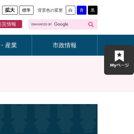
拡大
標準
背景色の変更
白
青
黒
G
防災情報
o
o
g
・産業
市政情報
l
e
カ
ス
タ
ム
検
索