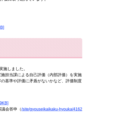
B]
実施しました。
施担当課による自己評価（内部評価）を実施
容の基準や評価に矛盾がないかなど、評価制度
KB]
審議会答申（
/site/gyouseikaikaku-hyouka/4162