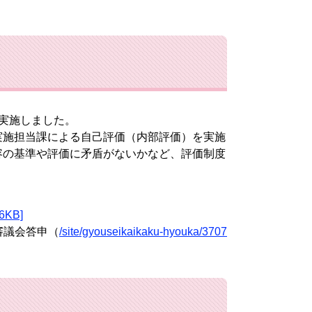
実施しました。
施担当課による自己評価（内部評価）を実施
容の基準や評価に矛盾がないかなど、評価制度
KB]
審議会答申（
/site/gyouseikaikaku-hyouka/3707