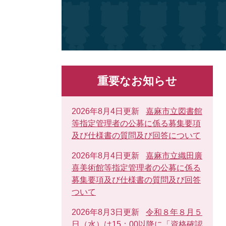
重要なお知らせ
2026年8月4日更新
嘉麻市立図書館
等指定管理者の公募に係る募集要項
及び仕様書の質問及び回答について
2026年8月4日更新
嘉麻市立織田廣
喜美術館等指定管理者の公募に係る
募集要項及び仕様書の質問及び回答
ついて
2026年8月3日更新
令和８年８月５
日（水）は15：00以降に「資格確認