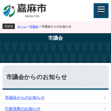
ペ
メ
ー
ニ
ジ
ュ
の
ー
先
を
現在地
ホーム
>
市議会
>
市議会からのお知らせ
頭
飛
で
ば
市議会
す
し
。
て
本
文
へ
本
文
市議会からのお知らせ
市議会からのお知らせ
行政視察のお知らせ