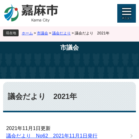
ペ
メ
ー
ニ
ジ
ュ
の
ー
先
を
現在地
ホーム
>
市議会
>
議会だより
>
議会だより 2021年
頭
飛
で
ば
市議会
す
し
。
て
本
文
へ
本
文
議会だより 2021年
2021年11月1日更新
議会だより No62 2021年11月1日発行