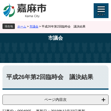
ペ
メ
ー
ニ
ジ
ュ
の
ー
先
を
現在地
ホーム
>
市議会
>
平成26年第2回臨時会 議決結果
頭
飛
で
ば
市議会
す
し
。
て
本
文
へ
本
文
平成26年第2回臨時会 議決結果
ページ内目次