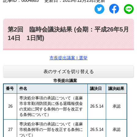
記事ID：0004865
更新日：2019年12月23日更新
第2回 臨時会議決結果 (会期：平成26年5月
14日 1日間)
市長提出議案
| 選挙
表のサイズを切り替える
市長提出議案
番号
件名
議決日
議決結果
専決処分事項の承認について（嘉麻
市非常勤消防団員に係る退職報償金
26
26.5.14
承認
の支給に関する条例の一部を改正す
る条例について）
専決処分事項の承認について（嘉麻
27
市税条例等の一部を改正する条例に
26.5.14
承認
ついて）