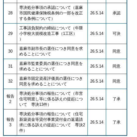
専決処分事項の承認について（嘉麻
28
市国民健康保険税条例の一部を改正
26.5.14
承認
する条例について）
工事請負契約の締結について（牛隈
29
小学校大規模改造工事（1工区）
26.5.14
可決
）
嘉麻市副市長の選任につき同意を求
30
26.5.14
同意
めることについて
嘉麻市監査委員の選任につき同意を
31
26.5.14
同意
求めることについて
嘉麻市固定資産評価員の選任につき
32
26.5.14
同意
同意を求めることについて
専決処分事項の報告について（市営
報告
住宅明渡し等に係る訴えの提起につ
26.5.14
了承
2
いて 専決13件）
専決処分事項の報告について（住宅
報告
新築資金等貸付事業貸付金の返還請
26.5.14
了承
3
求に係る訴えの提起について 専決2
件）