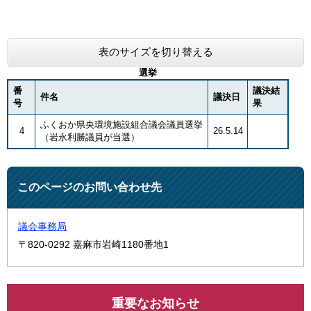
表のサイズを切り替える
選挙
番
議決結
件名
議決日
号
果
ふくおか県央環境施設組合議会議員選挙
4
26.5.14
（岩永利勝議員が当選）
このページのお問い合わせ先
議会事務局
〒820-0292
嘉麻市岩崎1180番地1
重要なお知らせ