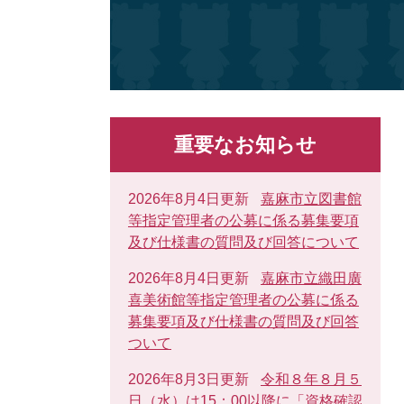
重要なお知らせ
2026年8月4日更新
嘉麻市立図書館
等指定管理者の公募に係る募集要項
及び仕様書の質問及び回答について
2026年8月4日更新
嘉麻市立織田廣
喜美術館等指定管理者の公募に係る
募集要項及び仕様書の質問及び回答
ついて
2026年8月3日更新
令和８年８月５
日（水）は15：00以降に「資格確認