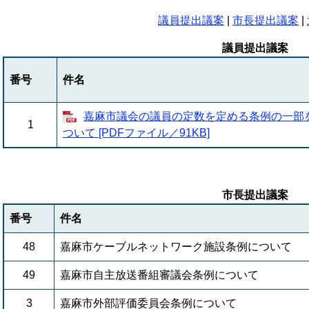
議員提出議案
|
市長提出議案
|
議員提出議案
番号
件名
嘉麻市議会の議員の定数を定める条例の一部
1
ついて [PDFファイル／91KB]
市長提出議案
番号
件名
48
嘉麻市ケーブルネットワーク施設条例について
49
嘉麻市自主放送番組審議会条例について
3
嘉麻市外部評価委員会条例について