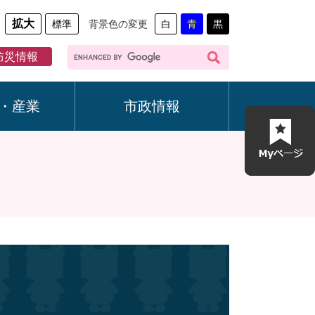
拡大
標準
背景色の変更
白
青
黒
G
防災情報
o
o
g
・産業
市政情報
l
e
カ
ス
タ
ム
検
索