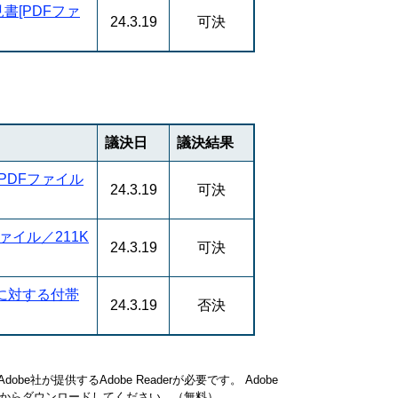
[PDFファ
24.3.19
可決
議決日
議決結果
PDFファイル
24.3.19
可決
ァイル／211K
24.3.19
可決
に対する付帯
24.3.19
否決
be社が提供するAdobe Readerが必要です。
Adobe
ク先からダウンロードしてください。（無料）