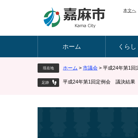
ペ
メ
本文へ
ー
ニ
ジ
ュ
の
ー
先
を
頭
飛
ホーム
くらし
で
ば
す
し
。
て
ホーム
>
市議会
>
平成24年第1
現在地
本
文
平成24年第1回定例会 議決結果
へ