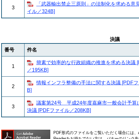
「武器輸出禁止三原則」の法制化を求める意見書
3
イル／324B]
決議
番号
件名
簡素で効率的な行政組織の推進を求める決議 [
1
／195KB]
情報インフラ整備の手法に関する決議 [PDFフ
2
B]
議案第24号 平成24年度嘉麻市一般会計予算
3
決議 [PDFファイル／208KB]
PDF形式のファイルをご覧いただく場合には、Ado
Readerをお持ちでない方は、バナーのリン