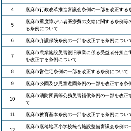
4
嘉麻市行政改革推進審議会条例の一部を改正する
嘉麻市重度障がい者医療費の支給に関する条例等
5
る条例について
6
嘉麻市介護保険条例の一部を改正する条例につい
嘉麻市農業施設災害復旧事業に係る受益者分担金
7
を改正する条例について
8
嘉麻市営住宅条例の一部を改正する条例について
9
嘉麻市公園及び児童遊園条例の一部を改正する条
嘉麻市消防団員等公務災害補償条例の一部を改正
10
て
11
嘉麻市教育基本条例の一部を改正する条例につい
嘉麻市嘉穂地区小学校統合施設整備審議会条例の
12