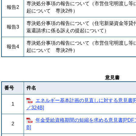
専決処分事項の報告について（市営住宅明渡し等
報告2
起について 専決2件）
専決処分事項の報告について（住宅新築資金等貸
報告3
返還請求に係る訴えの提起について）
専決処分事項の報告について（市営住宅明渡し等
報告4
起について 専決2件）
意見書
番号
件名
エネルギー基本計画の見直しに対する意見書[P
1
／324B]
年金受給資格期間の短縮を求める意見書[PDF
2
B]