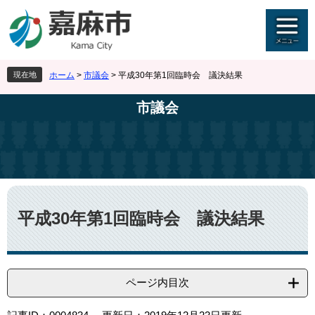
ペ
メ
ー
ニ
ジ
ュ
の
ー
先
を
現在地
ホーム
>
市議会
>
平成30年第1回臨時会 議決結果
頭
飛
で
ば
市議会
す
し
。
て
本
文
へ
本
文
平成30年第1回臨時会 議決結果
ページ内目次