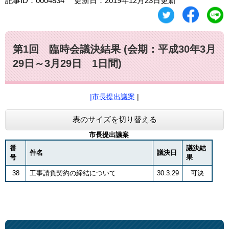
記事ID：0004834
更新日：2019年12月23日更新
第1回 臨時会議決結果 (会期：平成30年3月
29日～3月29日 1日間)
|
市長提出議案
|
表のサイズを切り替える
市長提出議案
番
議決結
件名
議決日
号
果
38
工事請負契約の締結について
30.3.29
可決