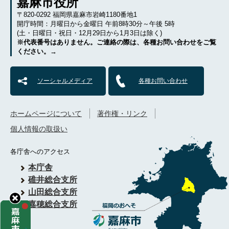
嘉麻市役所
〒820-0292 福岡県嘉麻市岩崎1180番地1
開庁時間：月曜日から金曜日 午前8時30分～午後 5時
(土・日曜日・祝日・12月29日から1月3日は除く)
※代表番号はありません。ご連絡の際は、各種お問い合わせをご覧
ください。→
ソーシャルメディア
各種お問い合わせ
ホームページについて
著作権・リンク
個人情報の取扱い
各庁舎へのアクセス
本庁舎
碓井総合支所
山田総合支所
嘉穂総合支所