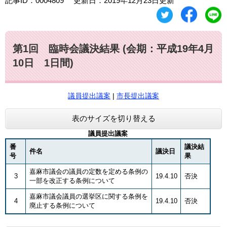
記事ID：0004809
更新日：2019年12月23日更新
第1回 臨時会議決結果 (会期：平成19年4月
10日 1日間)
議員提出議案
|
市長提出議案
表のサイズを切り替える
議員提出議案
番
議決結
件名
議決日
号
果
嘉麻市議会の議員の定数を定める条例の
3
19.4.10
否決
一部を改正する条例について
嘉麻市議会議員の選挙区に関する条例を
4
19.4.10
否決
廃止する条例について