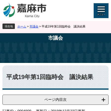
ペ
メ
ー
ニ
ジ
ュ
の
ー
先
を
現在地
ホーム
>
市議会
>
平成19年第1回臨時会 議決結果
頭
飛
で
ば
市議会
す
し
。
て
本
文
へ
本
文
平成19年第1回臨時会 議決結果
ページ内目次