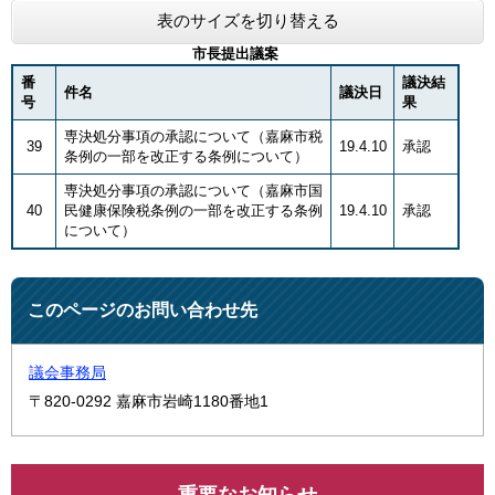
表のサイズを切り替える
市長提出議案
番
議決結
件名
議決日
号
果
専決処分事項の承認について（嘉麻市税
39
19.4.10
承認
条例の一部を改正する条例について）
専決処分事項の承認について（嘉麻市国
40
民健康保険税条例の一部を改正する条例
19.4.10
承認
について）
このページのお問い合わせ先
議会事務局
〒820-0292
嘉麻市岩崎1180番地1
重要なお知らせ