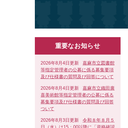
重要なお知らせ
2026年8月4日更新
嘉麻市立図書館
等指定管理者の公募に係る募集要項
及び仕様書の質問及び回答について
2026年8月4日更新
嘉麻市立織田廣
喜美術館等指定管理者の公募に係る
募集要項及び仕様書の質問及び回答
ついて
2026年8月3日更新
令和８年８月５
日（水）は15：00以降に「資格確認