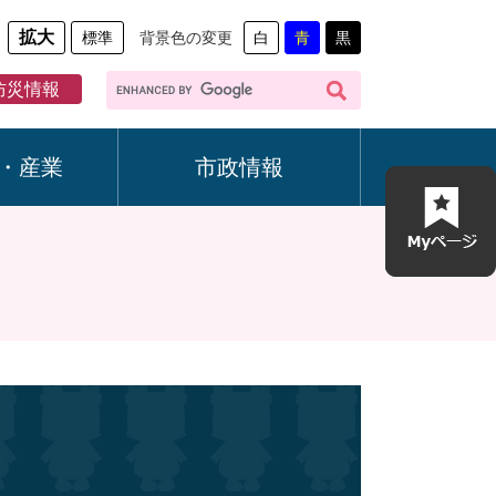
拡大
標準
背景色の変更
白
青
黒
G
防災情報
o
o
g
・産業
市政情報
l
e
カ
ス
タ
ム
検
索