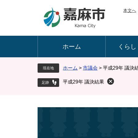
ペ
メ
本文へ
ー
ニ
ジ
ュ
の
ー
先
を
頭
飛
ホーム
くらし
で
ば
す
し
。
て
ホーム
>
市議会
>
平成29年 議決
現在地
本
文
平成29年 議決結果
へ