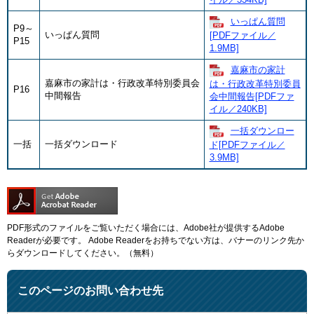
いっぱん質問
P9～
いっぱん質問
[PDFファイル／
P15
1.9MB]
嘉麻市の家計
嘉麻市の家計は・行政改革特別委員会
は・行政改革特別委員
P16
中間報告
会中間報告[PDFファ
イル／240KB]
一括ダウンロー
一括
一括ダウンロード
ド[PDFファイル／
3.9MB]
PDF形式のファイルをご覧いただく場合には、Adobe社が提供するAdobe
Readerが必要です。
Adobe Readerをお持ちでない方は、バナーのリンク先か
らダウンロードしてください。（無料）
このページのお問い合わせ先