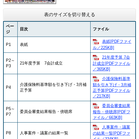
表のサイズを切り替える
ペー
目次
ファイル
ジ
表紙[PDFファイ
P1
表紙
ル／225KB]
21年度予算 7会
P2～
21年度予算 7会計成立
計成立[PDFファイル
P3
／365KB]
介護保険料基準
介護保険料基準額を引き下げ・3月補
額を引き下げ・3月補
P4
正予算
正予算[PDFファイル
／217KB]
委員会審査結果
P5～
委員会審査結果報告・傍聴席
報告・傍聴席[PDFフ
P7
ァイル／663KB]
人事案件・議案
P8
人事案件・議案の結果一覧
の結果一覧[PDFファ
イル／334KB]