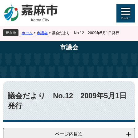
ペ
メ
ー
ニ
ジ
ュ
の
ー
先
を
現在地
ホーム
>
市議会
>
議会だより No.12 2009年5月1日発行
頭
飛
で
ば
市議会
す
し
。
て
本
文
へ
本
文
議会だより No.12 2009年5月1日
発行
ページ内目次