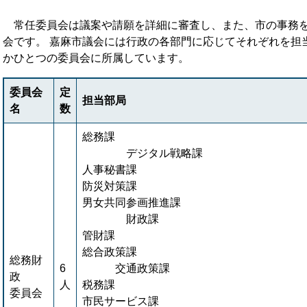
常任委員会は議案や請願を詳細に審査し、また、市の事務を
会です。 嘉麻市議会には行政の各部門に応じてそれぞれを担
かひとつの委員会に所属しています。
委員会
定
担当部局
名
数
総務
デジタル戦略課
人事秘書課
防災対策課
男女共同参画推
財政課
管財課
総合政策
総務財
6
交通政策課
政
人
税務課
委員会
市民サービス課