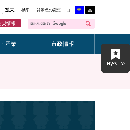
拡大
標準
背景色の変更
白
青
黒
G
防災情報
o
o
g
・産業
市政情報
l
e
カ
ス
タ
ム
検
索