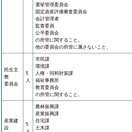
選挙管理委員会
固定資産評価審査委員会
会計管理者
監査委員
公平委員会
の所管に関すること。
他の委員会の所管に属さないこと。
市民課
環境課
民生文
5
人権・同和対策課
教
人
福祉事務所
委員会
教育委員会
の所管に関すること。
農林振興課
産業振興課
産業建
住宅課
5
設
土木課
人