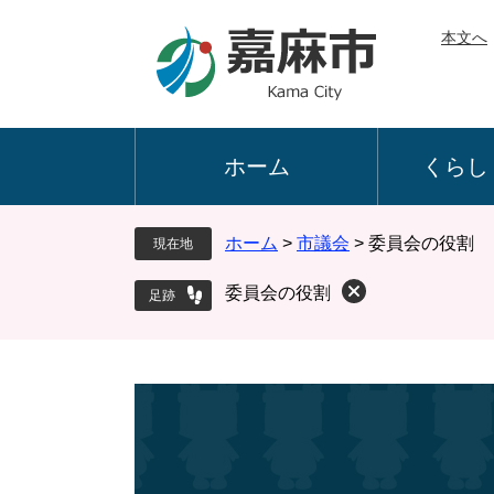
ペ
メ
本文へ
ー
ニ
ジ
ュ
の
ー
先
を
頭
飛
ホーム
くらし
で
ば
す
し
。
て
ホーム
>
市議会
>
委員会の役割
現在地
本
文
委員会の役割
へ