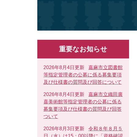
重要なお知らせ
2026年8月4日更新
嘉麻市立図書館
等指定管理者の公募に係る募集要項
及び仕様書の質問及び回答について
2026年8月4日更新
嘉麻市立織田廣
喜美術館等指定管理者の公募に係る
募集要項及び仕様書の質問及び回答
ついて
2026年8月3日更新
令和８年８月５
日（水）は15：00以降に「資格確認