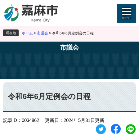
ペ
メ
ー
ニ
ジ
ュ
の
ー
先
を
現在地
ホーム
>
市議会
>
令和6年6月定例会の日程
頭
飛
で
ば
市議会
す
し
。
て
本
文
へ
本
文
令和6年6月定例会の日程
記事ID：0034862
更新日：2024年5月31日更新