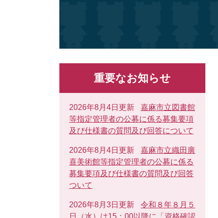
重要なお知らせ
2026年8月4日更新
嘉麻市立図書館
等指定管理者の公募に係る募集要項
及び仕様書の質問及び回答について
2026年8月4日更新
嘉麻市立織田廣
喜美術館等指定管理者の公募に係る
募集要項及び仕様書の質問及び回答
ついて
2026年8月3日更新
令和８年８月５
日（水）は15：00以降に「資格確認