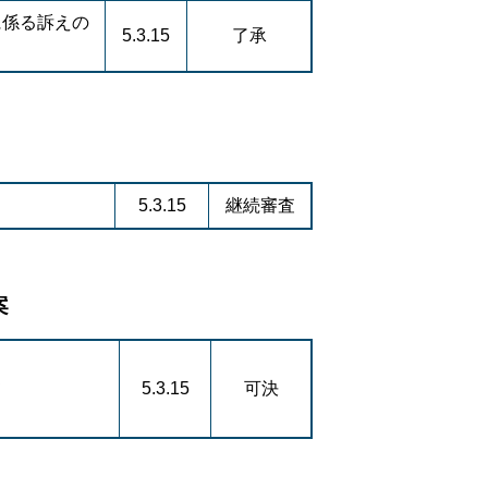
に係る訴えの
5.3.15
了承
5.3.15
継続審査
案
て
5.3.15
可決