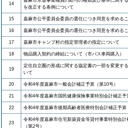
嘉麻市水道事業職員の給与の種類及び基準に関す
14
を改正する条例について
15
嘉麻市公平委員会委員の選任につき同意を求める
16
嘉麻市公平委員会委員の選任につき同意を求める
17
嘉麻市キャンプ村の指定管理者の指定について
18
物品購入契約の締結について（市バス車両購入）
定住自立圏の形成に関する協定書の一部を変更す
19
いて
20
令和4年度嘉麻市一般会計補正予算（第10号）
21
令和4年度嘉麻市国民健康保険事業特別会計補正予
22
令和4年度嘉麻市後期高齢者医療特別会計補正予算
令和4年度嘉麻市住宅新築資金等貸付事業特別会計
23
（第2号）