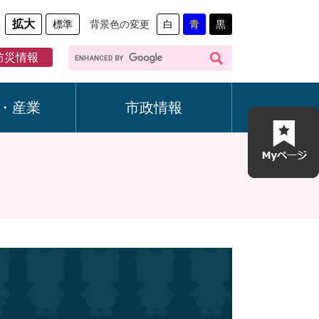
拡大
標準
背景色の変更
白
青
黒
G
防災情報
o
o
g
・産業
市政情報
l
e
カ
ス
タ
ム
検
索