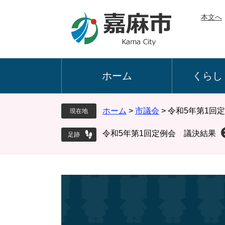
ペ
メ
本文へ
ー
ニ
ジ
ュ
の
ー
先
を
頭
飛
ホーム
くらし
で
ば
す
し
。
て
ホーム
>
市議会
>
令和5年第1回
現在地
本
文
令和5年第1回定例会 議決結果
へ