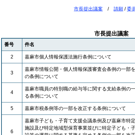
市長提出議案
/
請願
/
委
市長提出議案
番号
件名
2
嘉麻市個人情報保護法施行条例について
嘉麻市情報公開・個人情報保護審査会条例の一部
3
の条例について
嘉麻市職員の特別職の給与等に関する支給条例の
4
る条例について
5
嘉麻市税条例等の一部を改正する条例について
嘉麻市子ども・子育て支援会議条例及び嘉麻市特
施設及び特定地域型保育事業並びに特定子ども・
6