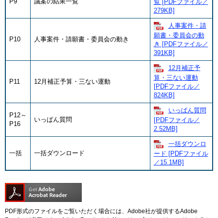
P9
議案の結果一覧
覧 [PDFファイル／
279KB]
人事案件・請
願書・委員会の動
P10
人事案件・請願書・委員会の動き
き [PDFファイル／
391KB]
12月補正予
算・三ない運動
P11
12月補正予算・三ない運動
[PDFファイル／
824KB]
いっぱん質問
P12～
いっぱん質問
[PDFファイル／
P16
2.52MB]
一括ダウンロ
一括
一括ダウンロード
ード [PDFファイル
／15.1MB]
PDF形式のファイルをご覧いただく場合には、Adobe社が提供するAdobe