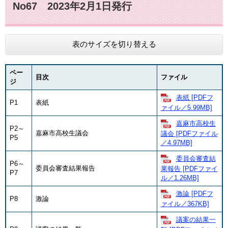
No67 2023年2月1日発行
表のサイズを切り替える
ペー
目次
ファイル
ジ
表紙 [PDFフ
P1
表紙
ァイル／5.99MB]
嘉麻市高校生
P2～
嘉麻市高校生議会
議会 [PDFファイル
P5
／4.97MB]
委員会審査結
P6～
委員会審査結果報告
果報告 [PDFファイ
P7
ル／1.26MB]
激論 [PDFフ
P8
激論
ァイル／367KB]
議案の結果一