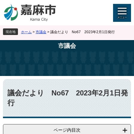
ペ
メ
ー
ニ
ジ
ュ
の
ー
先
を
現在地
ホーム
>
市議会
>
議会だより No67 2023年2月1日発行
頭
飛
で
ば
市議会
す
し
。
て
本
文
へ
本
文
議会だより No67 2023年2月1日発
行
ページ内目次