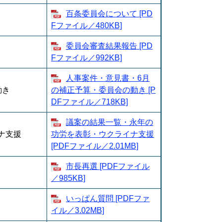
百条委員会について [PD
Fファイル／480KB]
委員会審査結果報告 [PD
Fファイル／992KB]
人事案件・意見書・6月
動き
の補正予算・委員会の動き [P
DFファイル／718KB]
議案の結果一覧・永年の
ナ支援
功労を表彰・ウクライナ支援
[PDFファイル／2.01MB]
市長再選 [PDFファイル
／985KB]
いっぱん質問 [PDFファ
イル／3.02MB]