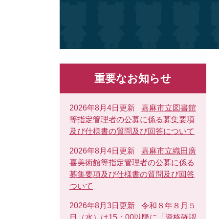
重要なお知らせ
2026年8月4日更新
嘉麻市立図書館
等指定管理者の公募に係る募集要項
及び仕様書の質問及び回答について
2026年8月4日更新
嘉麻市立織田廣
喜美術館等指定管理者の公募に係る
募集要項及び仕様書の質問及び回答
ついて
2026年8月3日更新
令和８年８月５
日（水）は15：00以降に「資格確認