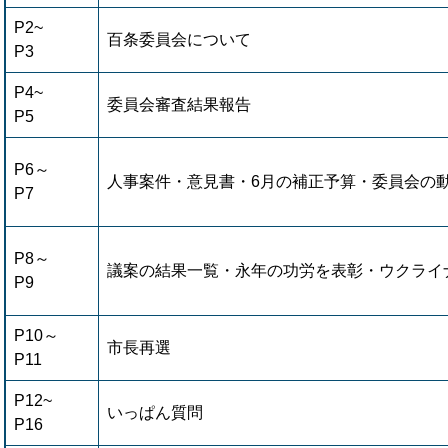
P2~
百条委員会について
P3
P4~
委員会審査結果報告
P5
P6～
人事案件・意見書・6月の補正予算・委員会の
P7
P8～
議案の結果一覧・永年の功労を表彰・ウクライ
P9
P10～
市長再選
P11
P12~
いっぱん質問
P16