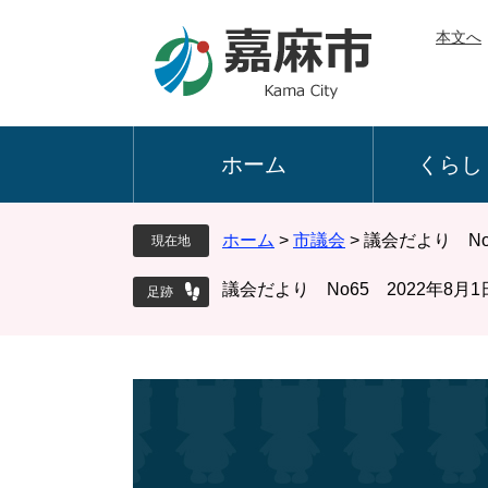
ペ
メ
本文へ
ー
ニ
ジ
ュ
の
ー
先
を
頭
飛
ホーム
くらし
で
ば
す
し
。
て
ホーム
>
市議会
>
議会だより No
現在地
本
文
議会だより No65 2022年8月
へ