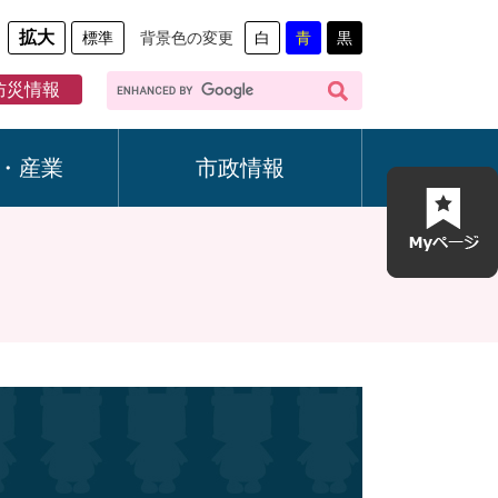
拡大
標準
背景色の変更
白
青
黒
G
防災情報
o
o
g
・産業
市政情報
l
e
カ
ス
タ
ム
検
索