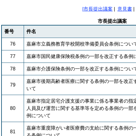
|
市長提出議案
|
意見書
市長提出議案
番号
件名
76
嘉麻市立義務教育学校開校準備委員会条例につい
77
嘉麻市国民健康保険税条例の一部を改正する条例
78
嘉麻市介護保険条例の一部を改正する条例につい
嘉麻市後期高齢者医療に関する条例の一部を改正
79
いて
嘉麻市指定居宅介護支援の事業に係る事業者の指
80
人員及び運営に関する基準等を定める条例の一部
例について
嘉麻市重度障がい者医療費の支給に関する条例の
81
る条例について