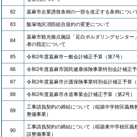
82
嘉麻市企業誘致条例の一部を改正する条例につい
83
飯塚地区消防組合規約の変更について
嘉麻市観光拠点施設「足白ボルダリングセンター
84
者の指定について
85
令和2年度嘉麻市一般会計補正予算（第7号）
86
令和2年度嘉麻市国民健康保険事業特別会計補正予
87
令和2年度嘉麻市介護保険事業特別会計補正予算（
88
令和2年度嘉麻市水道事業会計補正予算（第2号）
工事請負契約の締結について（稲築中学校区義務
89
整備事業）
工事請負契約の締結について（稲築東中学校区義
90
設整備事業）