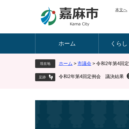
ペ
メ
本文へ
ー
ニ
ジ
ュ
の
ー
先
を
頭
飛
ホーム
くらし
で
ば
す
し
。
て
ホーム
>
市議会
>
令和2年第4回
現在地
本
文
令和2年第4回定例会 議決結果
へ