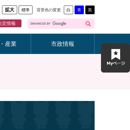
拡大
標準
背景色の変更
白
青
黒
G
防災情報
o
o
g
・産業
市政情報
l
e
カ
ス
タ
ム
検
索