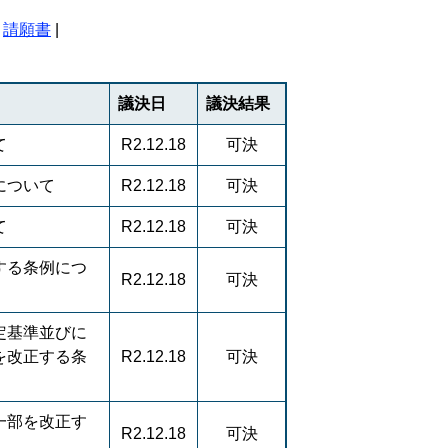
|
請願書
|
議決日
議決結果
て
R2.12.18
可決
について
R2.12.18
可決
て
R2.12.18
可決
する条例につ
R2.12.18
可決
定基準並びに
を改正する条
R2.12.18
可決
一部を改正す
R2.12.18
可決