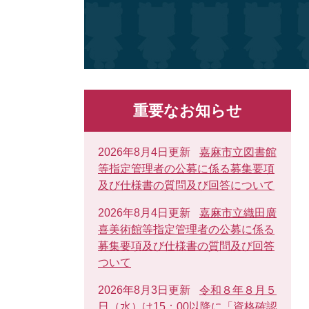
重要なお知らせ
2026年8月4日更新
嘉麻市立図書館
等指定管理者の公募に係る募集要項
及び仕様書の質問及び回答について
2026年8月4日更新
嘉麻市立織田廣
喜美術館等指定管理者の公募に係る
募集要項及び仕様書の質問及び回答
ついて
2026年8月3日更新
令和８年８月５
日（水）は15：00以降に「資格確認