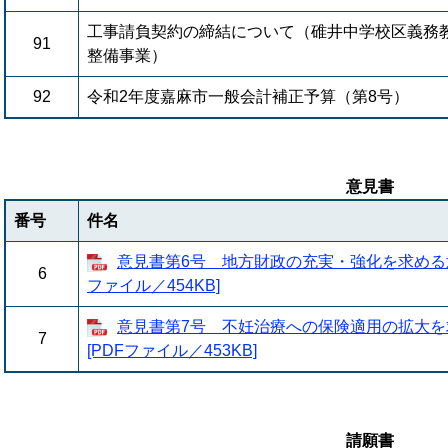
工事請負契約の締結について（碓井中学校区義務
91
整備事業）
92
令和2年度嘉麻市一般会計補正予算（第8号）
意見書
番号
件名
意見書第6号 地方財政の充実・強化を求める意
6
ファイル／454KB]
意見書第7号 不妊治療への保険適用の拡大を
7
[PDFファイル／453KB]
請願書