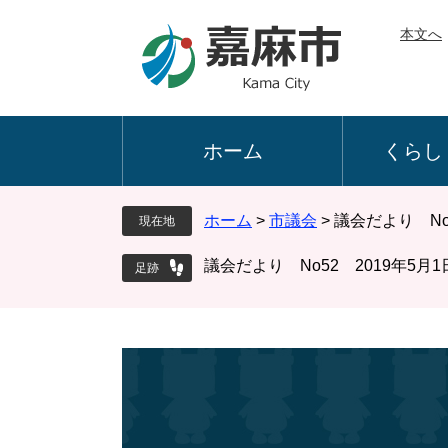
ペ
メ
本文へ
ー
ニ
ジ
ュ
の
ー
先
を
頭
飛
ホーム
くらし
で
ば
す
し
。
て
ホーム
>
市議会
>
議会だより No
現在地
本
文
議会だより No52 2019年5月
へ