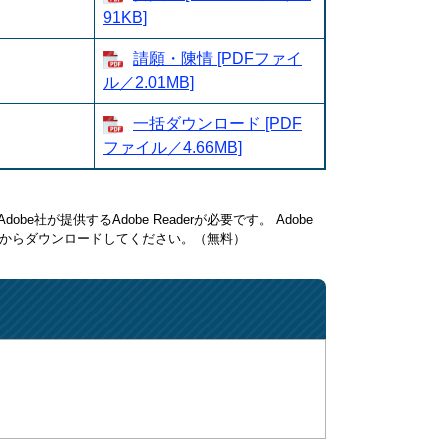
91KB]
請願・陳情 [PDFファイ
ル／2.01MB]
一括ダウンロード [PDF
ファイル／4.66MB]
be社が提供するAdobe Readerが必要です。
Adobe
ク先からダウンロードしてください。（無料）