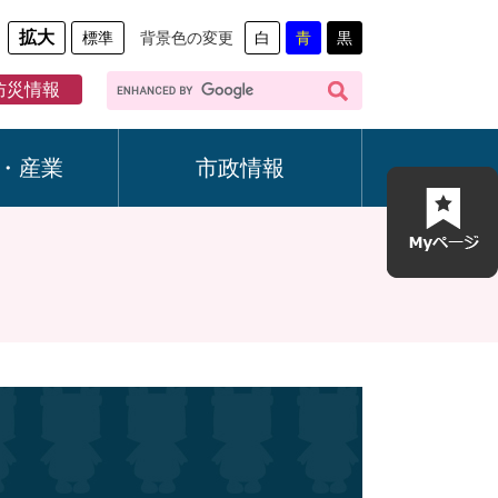
拡大
標準
背景色の変更
白
青
黒
G
防災情報
o
o
g
・産業
市政情報
l
e
カ
ス
タ
ム
検
索