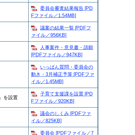
委員会審査結果報告 [PD
Fファイル／1.54MB]
議案の結果一覧 [PDFフ
ァイル／956KB]
人事案件・意見書・請願
[PDFファイル／947KB]
いっぱん質問・委員会の
動き・3月補正予算 [PDFファ
イル／1.45MB]
子育て支援課を設置 [PD
」を設置
Fファイル／920KB]
議会のしくみ [PDFファ
イル／825KB]
委員会 [PDFファイル／7