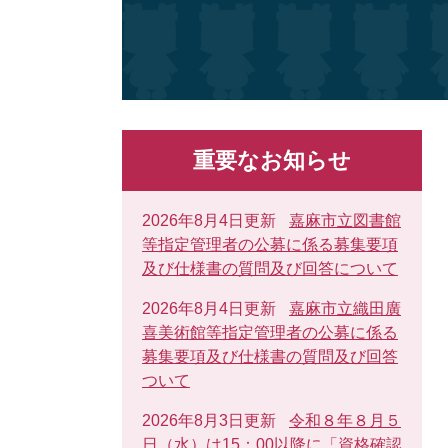
重要なお知らせ
2026年8月4日更新
嘉麻市立図書館
等指定管理者の公募に係る募集要項
及び仕様書の質問及び回答について
2026年8月4日更新
嘉麻市立織田廣
喜美術館等指定管理者の公募に係る
募集要項及び仕様書の質問及び回答
ついて
2026年8月3日更新
令和８年８月５
日（水）は15：00以降に「資格確認