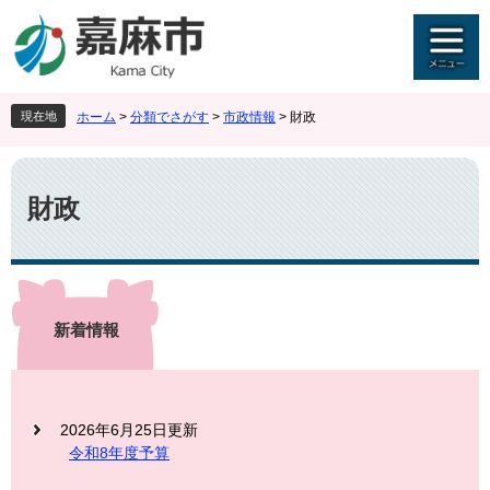
ペ
メ
ー
ニ
ジ
ュ
の
ー
先
を
現在地
ホーム
>
分類でさがす
>
市政情報
>
財政
頭
飛
で
ば
本
す
し
文
。
て
財政
本
文
へ
新着情報
2026年6月25日更新
令和8年度予算