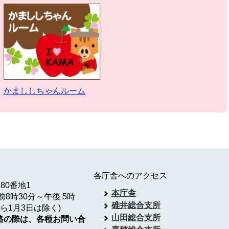
かまししちゃんルーム
各庁舎へのアクセス
180番地1
本庁舎
8時30分～午後 5時
碓井総合支所
ら1月3日は除く)
山田総合支所
絡の際は、各種お問い合