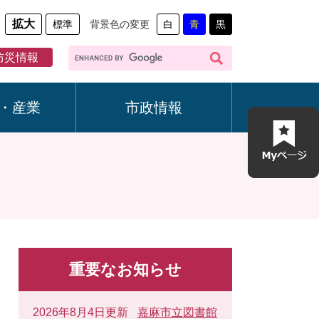
拡大
標準
背景色の変更
白
青
黒
G
防災情報
o
o
g
・産業
市政情報
l
e
カ
ス
タ
ム
検
索
重要なお知らせ
2026年8月4日更新
嘉麻市立図書館