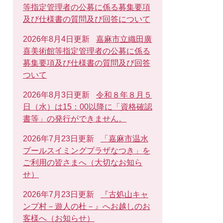
等指定管理者の公募に係る募集要項
及び仕様書の質問及び回答について
2026年8月4日更新
嘉麻市立織田廣
喜美術館等指定管理者の公募に係る
募集要項及び仕様書の質問及び回答
ついて
2026年8月3日更新
令和８年８月５
日（水）は15：00以降に「資格確認
書等」の発行ができません。
2026年7月23日更新
「嘉麻市温水
プールスイミングプラザなつき」を
ご利用の皆さまへ（大切なお知ら
せ）
2026年7月23日更新
『古処山キャ
ンプ村－遊人の杜－』へお越しのお
客様へ（お知らせ）