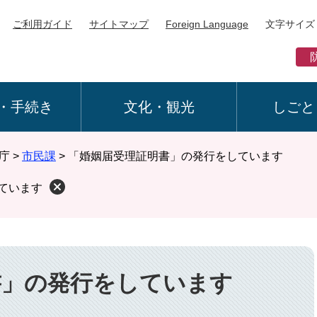
ご利用ガイド
サイトマップ
Foreign Language
文字サイズ
・手続き
文化・観光
しごと
庁
>
市民課
>
「婚姻届受理証明書」の発行をしています
ています
書」の発行をしています