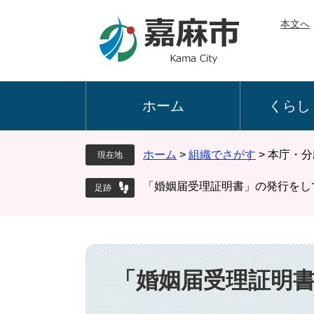
ペ
メ
本文へ
ー
ニ
ジ
ュ
の
ー
先
を
頭
飛
ホーム
くらし
で
ば
す
し
。
て
ホーム
>
組織でさがす
>
本庁・分
現在地
本
文
「婚姻届受理証明書」の発行をし
へ
本
文
「婚姻届受理証明