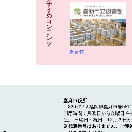
す
す
め
コ
ン
テ
ン
ツ
図書館
嘉麻市役所
〒820-0292 福岡県嘉麻市岩崎1
開庁時間：月曜日から金曜日 午前
(土・日曜日・祝日・12月29日か
※代表番号はありません。ご連