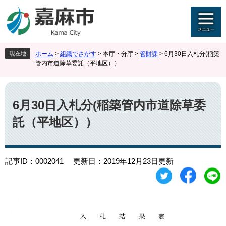
ペ
メ
ー
ニ
ジ
ュ
の
ー
先
を
現在地
ホーム
>
組織でさがす
>
本庁・分庁
>
管財課
>
6月30日入札分(稲築
頭
飛
管内市道除草委託（平地区））
で
ば
す
し
本
。
て
文
本
6月30日入札分(稲築管内市道除草委
文
託（平地区））
へ
記事ID：0002041
更新日：2019年12月23日更新