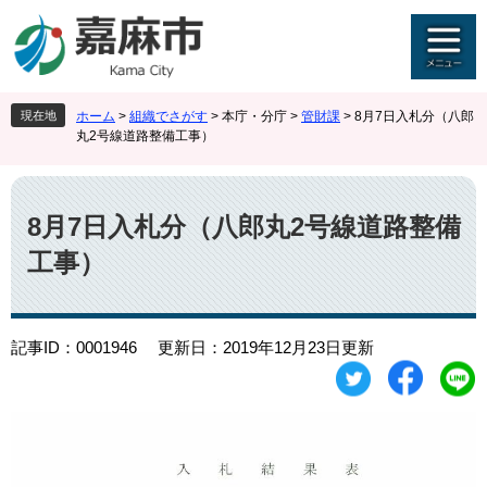
ペ
メ
ー
ニ
ジ
ュ
の
ー
先
を
現在地
ホーム
>
組織でさがす
>
本庁・分庁
>
管財課
>
8月7日入札分（八郎
頭
飛
丸2号線道路整備工事）
で
ば
す
し
本
。
て
文
本
8月7日入札分（八郎丸2号線道路整備
文
工事）
へ
記事ID：0001946
更新日：2019年12月23日更新