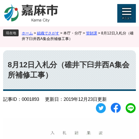
ペ
メ
ー
ニ
ジ
ュ
の
ー
先
を
現在地
ホーム
>
組織でさがす
>
本庁・分庁
>
管財課
>
8月12日入札分（碓
頭
飛
井下臼井西A集会所補修工事）
で
ば
す
し
本
。
て
文
本
8月12日入札分（碓井下臼井西A集会
文
所補修工事）
へ
記事ID：0001893
更新日：2019年12月23日更新