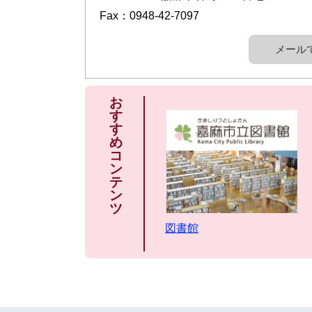
Fax：0948-42-7097
メール
お
す
す
め
コ
ン
テ
ン
ツ
図書館