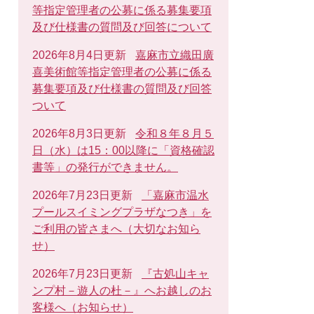
等指定管理者の公募に係る募集要項
及び仕様書の質問及び回答について
2026年8月4日更新
嘉麻市立織田廣
喜美術館等指定管理者の公募に係る
募集要項及び仕様書の質問及び回答
ついて
2026年8月3日更新
令和８年８月５
日（水）は15：00以降に「資格確認
書等」の発行ができません。
2026年7月23日更新
「嘉麻市温水
プールスイミングプラザなつき」を
ご利用の皆さまへ（大切なお知ら
せ）
2026年7月23日更新
『古処山キャ
ンプ村－遊人の杜－』へお越しのお
客様へ（お知らせ）