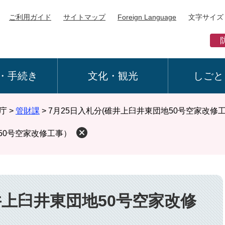
ご利用ガイド
サイトマップ
Foreign Language
文字サイズ
・手続き
文化・観光
しごと
庁
>
管財課
>
7月25日入札分(碓井上臼井東団地50号空家改修
50号空家改修工事）
井上臼井東団地50号空家改修