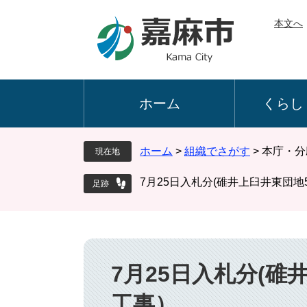
ペ
メ
本文へ
ー
ニ
ジ
ュ
の
ー
先
を
頭
飛
ホーム
くらし
で
ば
す
し
。
て
ホーム
>
組織でさがす
>
本庁・分
現在地
本
文
7月25日入札分(碓井上臼井東団地
へ
本
文
7月25日入札分(碓
工事）