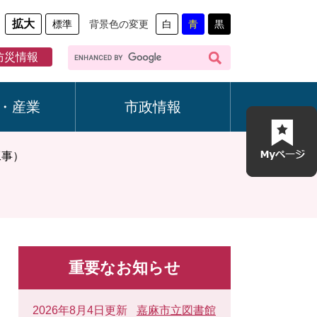
拡大
標準
背景色の変更
白
青
黒
G
防災情報
o
o
g
・産業
市政情報
l
e
カ
工事）
ス
タ
ム
検
索
重要なお知らせ
2026年8月4日更新
嘉麻市立図書館