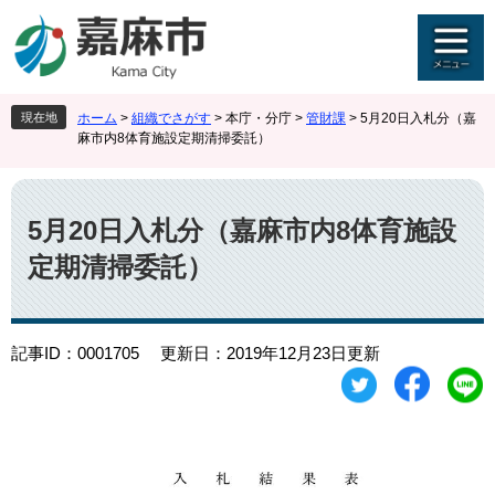
ペ
メ
ー
ニ
ジ
ュ
の
ー
先
を
現在地
ホーム
>
組織でさがす
>
本庁・分庁
>
管財課
>
5月20日入札分（嘉
頭
飛
麻市内8体育施設定期清掃委託）
で
ば
す
し
本
。
て
文
本
5月20日入札分（嘉麻市内8体育施設
文
定期清掃委託）
へ
記事ID：0001705
更新日：2019年12月23日更新