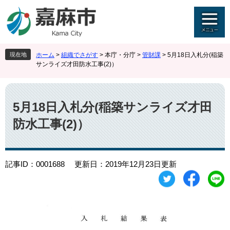
ペ
メ
ー
ニ
ジ
ュ
の
ー
先
を
現在地
ホーム
>
組織でさがす
>
本庁・分庁
>
管財課
>
5月18日入札分(稲築
頭
飛
サンライズ才田防水工事(2)）
で
ば
す
し
本
。
て
文
本
5月18日入札分(稲築サンライズ才田
文
防水工事(2)）
へ
記事ID：0001688
更新日：2019年12月23日更新