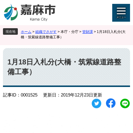
ペ
メ
ー
ニ
ジ
ュ
の
ー
先
を
現在地
ホーム
>
組織でさがす
>
本庁・分庁
>
管財課
>
1月18日入札分(大
頭
飛
橋・筑紫線道路整備工事）
で
ば
す
し
本
。
て
文
本
1月18日入札分(大橋・筑紫線道路整
文
備工事）
へ
記事ID：0001525
更新日：2019年12月23日更新