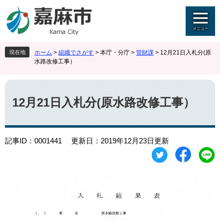
ペ
メ
ー
ニ
ジ
ュ
の
ー
先
を
現在地
ホーム
>
組織でさがす
>
本庁・分庁
>
管財課
>
12月21日入札分(原
頭
飛
水路改修工事）
で
ば
す
し
本
。
て
文
本
12月21日入札分(原水路改修工事）
文
へ
記事ID：0001441
更新日：2019年12月23日更新