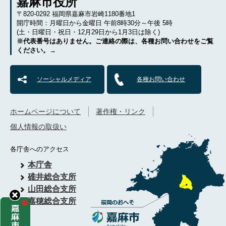
嘉麻市役所
〒820-0292 福岡県嘉麻市岩崎1180番地1
開庁時間：月曜日から金曜日 午前8時30分～午後 5時
(土・日曜日・祝日・12月29日から1月3日は除く)
※代表番号はありません。ご連絡の際は、各種お問い合わせをご覧
ください。→
ソーシャルメディア
各種お問い合わせ
ホームページについて
著作権・リンク
個人情報の取扱い
各庁舎へのアクセス
本庁舎
碓井総合支所
山田総合支所
嘉穂総合支所