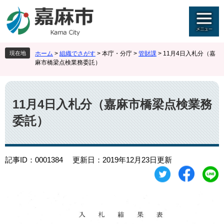
ペ
メ
ー
ニ
ジ
ュ
の
ー
先
を
現在地
ホーム
>
組織でさがす
>
本庁・分庁
>
管財課
>
11月4日入札分（嘉
頭
飛
麻市橋梁点検業務委託）
で
ば
す
し
本
。
て
文
本
11月4日入札分（嘉麻市橋梁点検業務
文
委託）
へ
記事ID：0001384
更新日：2019年12月23日更新