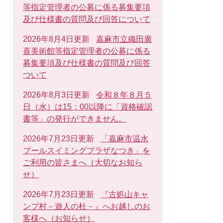
等指定管理者の公募に係る募集要項
及び仕様書の質問及び回答について
2026年8月4日更新
嘉麻市立織田廣
喜美術館等指定管理者の公募に係る
募集要項及び仕様書の質問及び回答
ついて
2026年8月3日更新
令和８年８月５
日（水）は15：00以降に「資格確認
書等」の発行ができません。
2026年7月23日更新
「嘉麻市温水
プールスイミングプラザなつき」を
ご利用の皆さまへ（大切なお知ら
せ）
2026年7月23日更新
『古処山キャ
ンプ村－遊人の杜－』へお越しのお
客様へ（お知らせ）