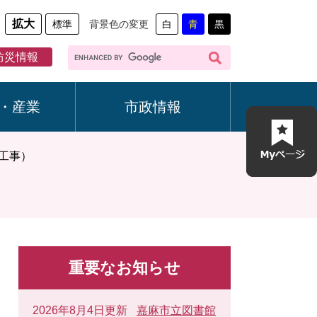
拡大
標準
背景色の変更
白
青
黒
G
防災情報
o
o
g
・産業
市政情報
l
e
カ
設工事）
ス
タ
ム
検
索
重要なお知らせ
2026年8月4日更新
嘉麻市立図書館