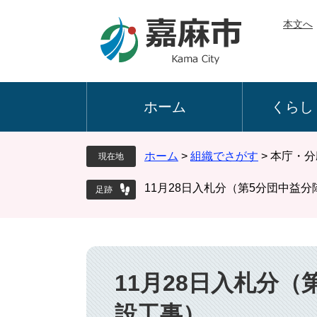
ペ
メ
本文へ
ー
ニ
ジ
ュ
の
ー
先
を
頭
飛
ホーム
くらし
で
ば
す
し
。
て
ホーム
>
組織でさがす
>
本庁・分
現在地
本
文
11月28日入札分（第5分団中益
へ
本
文
11月28日入札分
設工事）