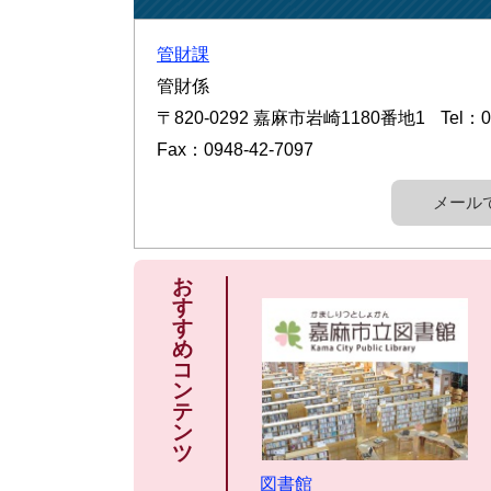
管財課
管財係
〒820-0292
嘉麻市岩崎1180番地1
Tel：0
Fax：0948-42-7097
メール
お
す
す
め
コ
ン
テ
ン
ツ
図書館