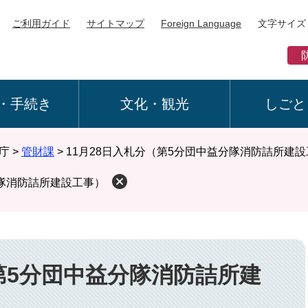
ご利用ガイド
サイトマップ
Foreign Language
文字サイズ
・手続き
文化・観光
しごと
庁
>
管財課
>
11月28日入札分（第5分団中益分隊消防詰所建
分隊消防詰所建設工事）
（第5分団中益分隊消防詰所建