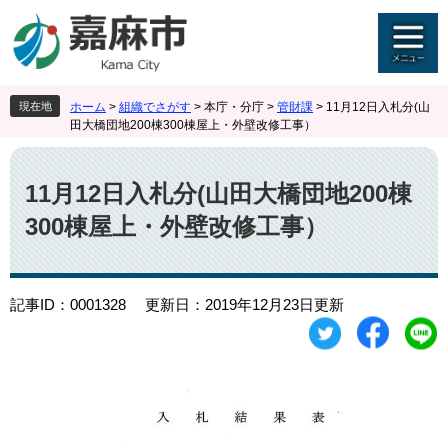
ペ
メ
ー
ニ
ジ
ュ
の
ー
先
を
現在地
ホーム
>
組織でさがす
>
本庁・分庁
>
管財課
>
11月12日入札分(山
頭
飛
田大橋団地200棟300棟屋上・外壁改修工事）
で
ば
す
し
本
。
て
文
11月12日入札分(山田大橋団地200棟
本
文
300棟屋上・外壁改修工事）
へ
記事ID：0001328
更新日：2019年12月23日更新