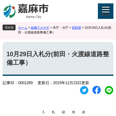
ペ
メ
ー
ニ
ジ
ュ
の
ー
先
を
現在地
ホーム
>
組織でさがす
>
本庁・分庁
>
管財課
>
10月29日入札分(前
頭
飛
田・火渡線道路整備工事）
で
ば
す
し
本
。
て
文
本
10月29日入札分(前田・火渡線道路整
文
備工事）
へ
記事ID：0001289
更新日：2019年12月23日更新