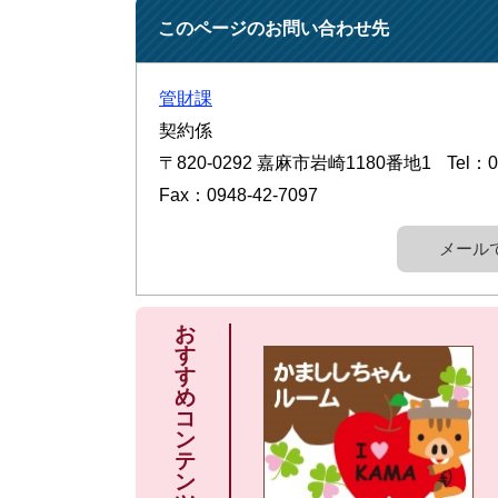
このページのお問い合わせ先
管財課
契約係
〒820-0292
嘉麻市岩崎1180番地1
Tel：0
Fax：0948-42-7097
メール
お
す
す
め
コ
ン
テ
ン