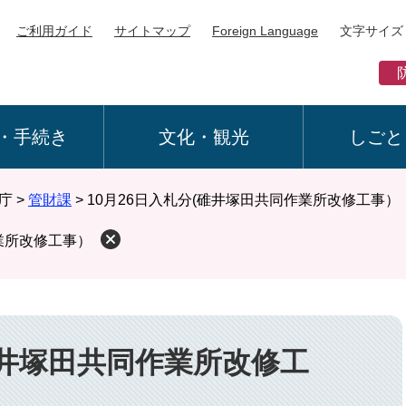
ご利用ガイド
サイトマップ
Foreign Language
文字サイズ
・手続き
文化・観光
しごと
庁
>
管財課
>
10月26日入札分(碓井塚田共同作業所改修工事）
作業所改修工事）
碓井塚田共同作業所改修工