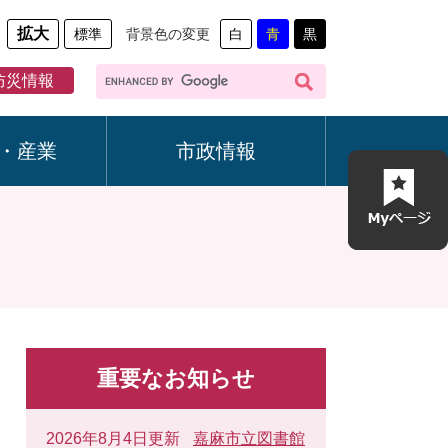
拡大
標準
背景色の変更
白
青
黒
G
防災情報
o
o
g
・産業
市政情報
l
e
カ
ス
タ
ム
検
索
重要なお知らせ
2026年8月4日更新
嘉麻市立図書館