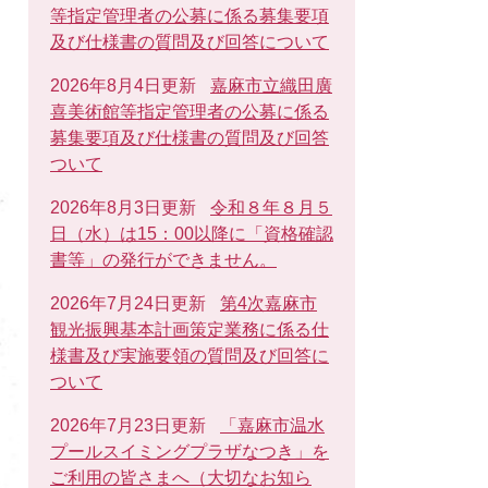
等指定管理者の公募に係る募集要項
及び仕様書の質問及び回答について
2026年8月4日更新
嘉麻市立織田廣
喜美術館等指定管理者の公募に係る
募集要項及び仕様書の質問及び回答
ついて
2026年8月3日更新
令和８年８月５
日（水）は15：00以降に「資格確認
書等」の発行ができません。
2026年7月24日更新
第4次嘉麻市
観光振興基本計画策定業務に係る仕
様書及び実施要領の質問及び回答に
ついて
2026年7月23日更新
「嘉麻市温水
プールスイミングプラザなつき」を
ご利用の皆さまへ（大切なお知ら