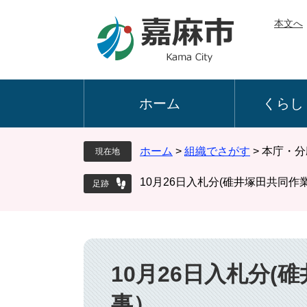
ペ
メ
本文へ
ー
ニ
ジ
ュ
の
ー
先
を
頭
飛
ホーム
くらし
で
ば
す
し
。
て
ホーム
>
組織でさがす
>
本庁・分
現在地
本
文
10月26日入札分(碓井塚田共同
へ
本
文
10月26日入札分(
事）